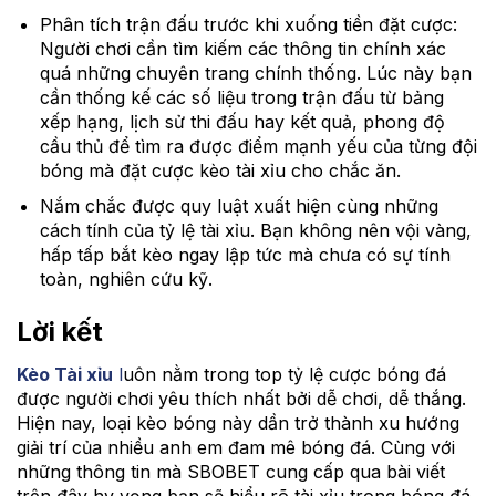
Phân tích trận đấu trước khi xuống tiền đặt cược:
Người chơi cần tìm kiếm các thông tin chính xác
quá những chuyên trang chính thống. Lúc này bạn
cần thống kế các số liệu trong trận đấu từ bảng
xếp hạng, lịch sử thi đấu hay kết quả, phong độ
cầu thủ để tìm ra được điểm mạnh yếu của từng đội
bóng mà đặt cược kèo tài xỉu cho chắc ăn.
Nắm chắc được quy luật xuất hiện cùng những
cách tính của tỷ lệ tài xỉu. Bạn không nên vội vàng,
hấp tấp bắt kèo ngay lập tức mà chưa có sự tính
toàn, nghiên cứu kỹ.
Lời kết
Kèo Tài xỉu
l
uôn nằm trong top tỷ lệ cược bóng đá
được người chơi yêu thích nhất bởi dễ chơi, dễ thắng.
Hiện nay, loại kèo bóng này dần trở thành xu hướng
giải trí của nhiều anh em đam mê bóng đá. Cùng với
những thông tin mà SBOBET cung cấp qua bài viết
trên đây hy vọng bạn sẽ hiểu rõ tài xỉu trong bóng đá