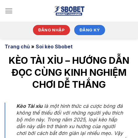
Bỏ
qua
nội
dung
ĐĂNG NHẬP
ĐĂNG KÝ
Trang chủ
»
Soi kèo Sbobet
KÈO TÀI XỈU – HƯỚNG DẪN
ĐỌC CÙNG KINH NGHIỆM
CHƠI DỄ THẮNG
Kèo Tài xỉu
là một hình thức cá cược bóng đá
không thể thiếu đối với những người yêu thích
bộ môn này. Trong năm 2025, loại kèo hấp
dẫn này dẫn trở thành xu hướng của người
chơi bởi cách bắt đơn giản lại nhiều mẹo. Vậy