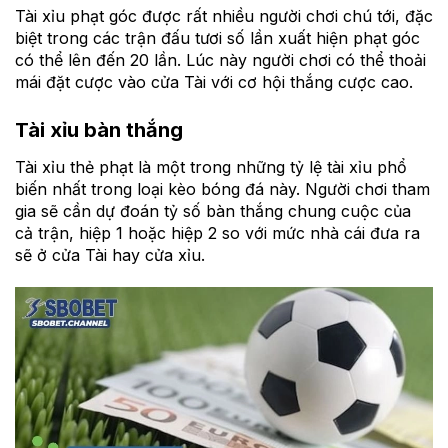
Tài xỉu phạt góc được rất nhiều người chơi chú tới, đặc
biệt trong các trận đấu tươi số lần xuất hiện phạt góc
có thể lên đến 20 lần. Lúc này người chơi có thể thoải
mái đặt cược vào cửa Tài với cơ hội thắng cược cao.
Tài xỉu bàn thắng
Tài xỉu thẻ phạt là một trong những tỷ lệ tài xỉu phổ
biến nhất trong loại kèo bóng đá này. Người chơi tham
gia sẽ cần dự đoán tỷ số bàn thắng chung cuộc của
cả trận, hiệp 1 hoặc hiệp 2 so với mức nhà cái đưa ra
sẽ ở cửa Tài hay cửa xỉu.