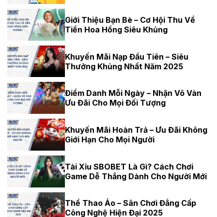
Giới Thiệu Bạn Bè – Cơ Hội Thu Về
Tiền Hoa Hồng Siêu Khủng
Khuyến Mãi Nạp Đầu Tiên – Siêu
Thưởng Khủng Nhất Năm 2025
Điểm Danh Mỗi Ngày – Nhận Vô Vàn
Ưu Đãi Cho Mọi Đối Tượng
Khuyến Mãi Hoàn Trả – Ưu Đãi Không
Giới Hạn Cho Mọi Người
Tài Xỉu SBOBET Là Gì? Cách Chơi
Game Dễ Thắng Dành Cho Người Mới
Thể Thao Ảo – Sân Chơi Đẳng Cấp
Công Nghệ Hiện Đại 2025