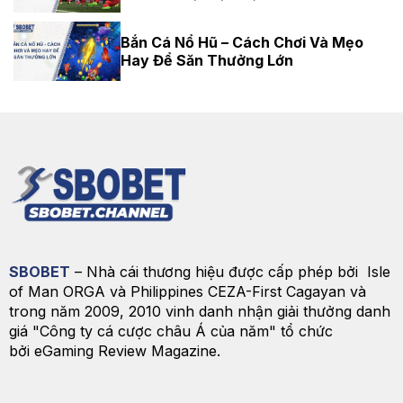
Bắn Cá Nổ Hũ – Cách Chơi Và Mẹo
Hay Để Săn Thưởng Lớn
SBOBET
– Nhà cái thương hiệu được cấp phép bởi Isle
of Man ORGA và Philippines CEZA-First Cagayan và
trong năm 2009, 2010 vinh danh nhận giải thưởng danh
giá "Công ty cá cược châu Á của năm" tổ chức
bởi eGaming Review Magazine.