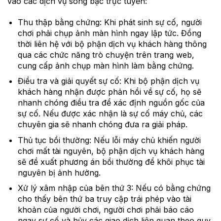
vào các dịch vụ sòng bạc trực tuyến:
Thu thập bằng chứng: Khi phát sinh sự cố, người
chơi phải chụp ảnh màn hình ngay lập tức. Đồng
thời liên hệ với bộ phận dịch vụ khách hàng thông
qua các chức năng trò chuyện trên trang web,
cung cấp ảnh chụp màn hình làm bằng chứng.
Điều tra và giải quyết sự cố: Khi bộ phận dịch vụ
khách hàng nhận được phản hồi về sự cố, họ sẽ
nhanh chóng điều tra để xác định nguồn gốc của
sự cố. Nếu được xác nhận là sự cố máy chủ, các
chuyên gia sẽ nhanh chóng đưa ra giải pháp.
Thủ tục bồi thường: Nếu lỗi máy chủ khiến người
chơi mất tài nguyên, bộ phận dịch vụ khách hàng
sẽ đề xuất phương án bồi thường để khôi phục tài
nguyên bị ảnh hưởng.
Xử lý xâm nhập của bên thứ 3: Nếu có bằng chứng
cho thấy bên thứ ba truy cập trái phép vào tài
khoản của người chơi, người chơi phải báo cáo
ngay sự cố và hủy các giao dịch liên quan theo quy