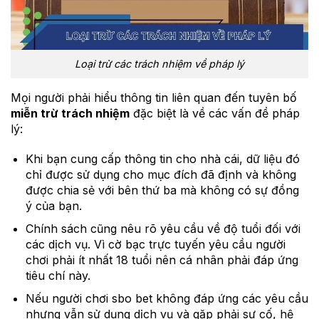
Loại trừ các trách nhiệm về pháp lý
Mọi người phải hiểu thông tin liên quan đến tuyên bố
miễn trừ trách nhiệm
đặc biệt là về các vấn đề pháp
lý:
Khi bạn cung cấp thông tin cho nhà cái, dữ liệu đó
chỉ được sử dụng cho mục đích đã định và không
được chia sẻ với bên thứ ba mà không có sự đồng
ý của bạn.
Chính sách cũng nêu rõ yêu cầu về độ tuổi đối với
các dịch vụ. Vì cờ bạc trực tuyến yêu cầu người
chơi phải ít nhất 18 tuổi nên cá nhân phải đáp ứng
tiêu chí này.
Nếu người chơi sbo bet không đáp ứng các yêu cầu
nhưng vẫn sử dụng dịch vụ và gặp phải sự cố, hệ