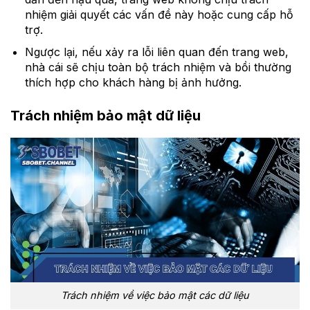
nhiệm giải quyết các vấn đề này hoặc cung cấp hỗ
trợ.
Ngược lại, nếu xảy ra lỗi liên quan đến trang web,
nhà cái sẽ chịu toàn bộ trách nhiệm và bồi thường
thích hợp cho khách hàng bị ảnh hưởng.
Trách nhiệm bảo mật dữ liệu
Trách nhiệm về việc bảo mật các dữ liệu