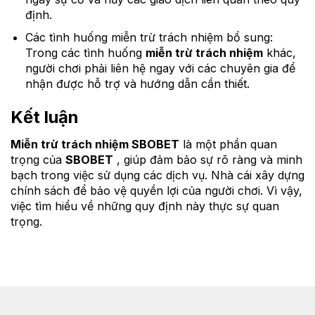
định.
Các tình huống miễn trừ trách nhiệm bổ sung:
Trong các tình huống
miễn trừ trách nhiệm
khác,
người chơi phải liên hệ ngay với các chuyên gia để
nhận được hỗ trợ và hướng dẫn cần thiết.
Kết luận
Miễn trừ trách nhiệm SBOBET
là một phần quan
trọng của
SBOBET
, giúp đảm bảo sự rõ ràng và minh
bạch trong việc sử dụng các dịch vụ. Nhà cái xây dựng
chính sách để bảo vệ quyền lợi của người chơi. Vì vậy,
việc tìm hiểu về những quy định này thực sự quan
trọng.