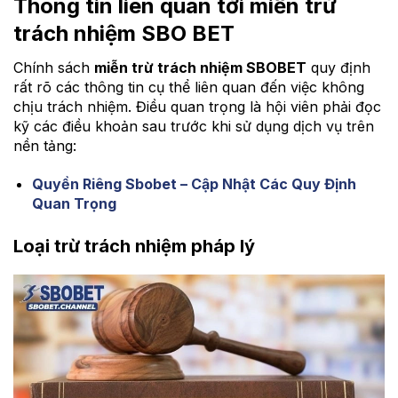
Thông tin liên quan tới miễn trừ
trách nhiệm SBO BET
Chính sách
miễn trừ trách nhiệm SBOBET
quy định
rất rõ các thông tin cụ thể liên quan đến việc không
chịu trách nhiệm. Điều quan trọng là hội viên phải đọc
kỹ các điều khoản sau trước khi sử dụng dịch vụ trên
nền tảng:
Quyền Riêng Sbobet – Cập Nhật Các Quy Định
Quan Trọng
Loại trừ trách nhiệm pháp lý