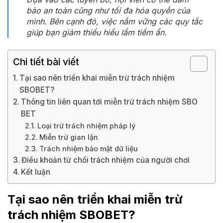
bảo an toàn cũng như tối đa hóa quyền của
mình. Bên cạnh đó, việc nắm vững các quy tắc
giúp bạn giảm thiểu hiểu lầm tiềm ẩn.
Chi tiết bài viết
Tại sao nên triển khai miễn trừ trách nhiệm
SBOBET?
Thông tin liên quan tới miễn trừ trách nhiệm SBO
BET
Loại trừ trách nhiệm pháp lý
Miễn trừ gian lận
Trách nhiệm bảo mật dữ liệu
Điều khoản từ chối trách nhiệm của người chơi
Kết luận
Tại sao nên triển khai miễn trừ
trách nhiệm SBOBET?