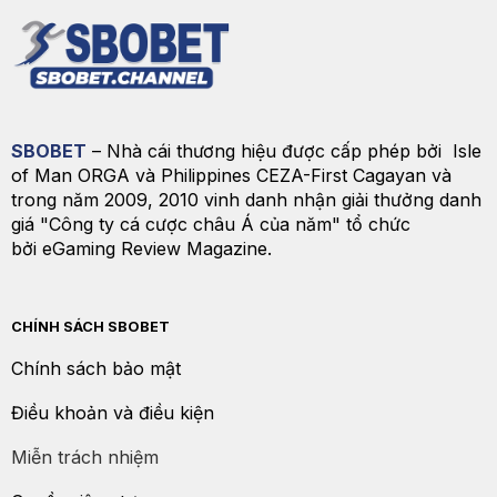
SBOBET
– Nhà cái thương hiệu được cấp phép bởi Isle
of Man ORGA và Philippines CEZA-First Cagayan và
trong năm 2009, 2010 vinh danh nhận giải thưởng danh
giá "Công ty cá cược châu Á của năm" tổ chức
bởi eGaming Review Magazine.
CHÍNH SÁCH SBOBET
Chính sách bảo mật
Điều khoản và điều kiện
Miễn trách nhiệm