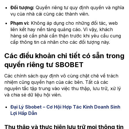
Đối tượng:
Quyền riêng tư quy định quyền và nghĩa
vụ của nhà cái cùng các thành viên.
Phạm vi:
Không áp dụng cho những đối tác, web
liên kết hay nền tảng quảng cáo. Vì vậy, khách
hàng sẽ cần phải cẩn thận trước khi yêu cầu cung
cấp thông tin cá nhân cho các đối tượng này.
Các điều khoản chi tiết có sẵn trong
quyền riêng tư SBOBET
Các chính sách quy định vô cùng chặt chẽ về trách
nhiệm cũng quyền hạn của các bên. Tất cả các
nguyên tắc tập trung vào việc thu thập, lưu trữ, xử lý
và chia sẻ dữ liệu hội viên.
Đại Lý Sbobet – Cơ Hội Hợp Tác Kinh Doanh Sinh
Lợi Hấp Dẫn
Thu thập và thực hiện lưu trữ mọi thông tin