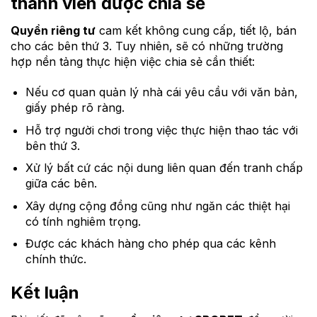
thành viên được chia sẻ
Quyền riêng tư
cam kết không cung cấp, tiết lộ, bán
cho các bên thứ 3. Tuy nhiên, sẽ có những trường
hợp nền tảng thực hiện việc chia sẻ cần thiết:
Nếu cơ quan quản lý nhà cái yêu cầu với văn bản,
giấy phép rõ ràng.
Hỗ trợ người chơi trong việc thực hiện thao tác với
bên thứ 3.
Xử lý bất cứ các nội dung liên quan đến tranh chấp
giữa các bên.
Xây dựng cộng đồng cũng như ngăn các thiệt hại
có tính nghiêm trọng.
Được các khách hàng cho phép qua các kênh
chính thức.
Kết luận