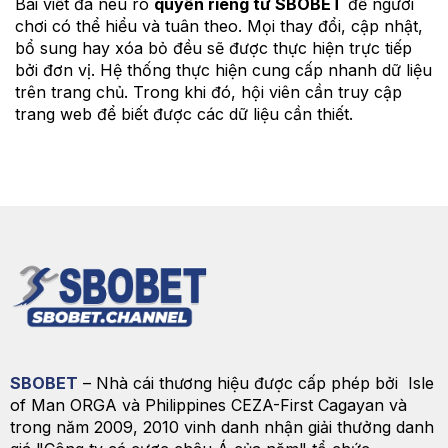
Bài viết đã nêu rõ
quyền riêng tư SBOBET
để người
chơi có thể hiểu và tuân theo. Mọi thay đổi, cập nhật,
bổ sung hay xóa bỏ đều sẽ được thực hiện trực tiếp
bởi đơn vị. Hệ thống thực hiện cung cấp nhanh dữ liệu
trên trang chủ. Trong khi đó, hội viên cần truy cập
trang web để biết được các dữ liệu cần thiết.
SBOBET
– Nhà cái thương hiệu được cấp phép bởi Isle
of Man ORGA và Philippines CEZA-First Cagayan và
trong năm 2009, 2010 vinh danh nhận giải thưởng danh