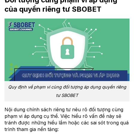
của quyền riêng tư SBOBET
Quy định về phạm vi cùng đối tượng áp dụng quyền riêng
tư SBOBET
Nội dung chính sách riêng tư nêu rõ đối tượng cùng
phạm vi áp dụng cụ thể. Việc hiểu rõ vấn đề này sẽ
tránh được những hiểu lầm hoặc các sai sót trong quá
trình tham gia nền tảng: