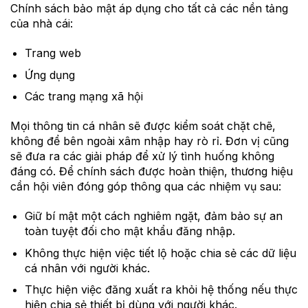
Chính sách bảo mật áp dụng cho tất cả các nền tảng
của nhà cái:
Trang web
Ứng dụng
Các trang mạng xã hội
Mọi thông tin cá nhân sẽ được kiểm soát chặt chẽ,
không để bên ngoài xâm nhập hay rò rỉ. Đơn vị cũng
sẽ đưa ra các giải pháp để xử lý tình huống không
đáng có. Để chính sách được hoàn thiện, thương hiệu
cần hội viên đóng góp thông qua các nhiệm vụ sau:
Giữ bí mật một cách nghiêm ngặt, đảm bảo sự an
toàn tuyệt đối cho mật khẩu đăng nhập.
Không thực hiện việc tiết lộ hoặc chia sẻ các dữ liệu
cá nhân với người khác.
Thực hiện việc đăng xuất ra khỏi hệ thống nếu thực
hiện chia sẻ thiết bị dùng với người khác.