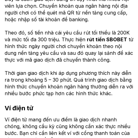
viên lựa chọn. Chuyển khoản qua ngân hàng nội địa
người chơi có thể quét mã QR từ nền tảng cung cấp,
hoặc nhập số tài khoản để banking.
Theo đó, số tiền nhà cái yêu cầu rút tối thiểu là 200K
và mức tối đa 300 triệu. Thực hiện
rút tiền SBOBET
từ
hình thức ngày người chơi chuyển khoản theo nội
dung nền tảng yêu cầu và sau đó quay lại sảnh để xác
thực với mã giao dịch đã chuyển thành công.
Thời gian giao dịch khi áp dụng phương thích này diễn
ra trong khoảng 5 – 30 phút. Quá trình giao dịch bằng
hình thức chuyển khoản ngân hàng thường diễn ra với
nhiều bước phức tạp hơn các hình thức khác.
Ví điện tử
Ví điện tử mang đến ưu điểm là giao dịch nhanh
chóng, không cầu kỳ cũng không cần xác thực nhiều
bước. Bạn chỉ cần liên kết ví với cổng thanh toán của