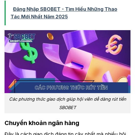
Đăng Nhập SBOBET - Tìm Hiểu Những Thao
Tác Mới Nhất Năm 2025
Các phương thức giao dịch giúp hội viên dễ dàng rút tiền
SBOBET
Chuyển khoản ngân hàng
Đây là cách giao dịch đáng tin cậy nhất mà nhiều hội