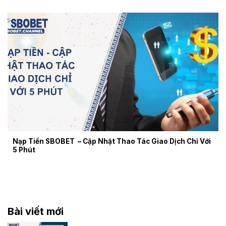
Nạp Tiền SBOBET – Cập Nhật Thao Tác Giao Dịch Chỉ Với
5 Phút
Bài viết mới