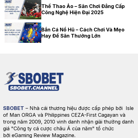
Thể Thao Ảo – Sân Chơi Đẳng Cấp
Công Nghệ Hiện Đại 2025
Bắn Cá Nổ Hũ – Cách Chơi Và Mẹo
Hay Để Săn Thưởng Lớn
SBOBET
– Nhà cái thương hiệu được cấp phép bởi Isle
of Man ORGA và Philippines CEZA-First Cagayan và
trong năm 2009, 2010 vinh danh nhận giải thưởng danh
giá "Công ty cá cược châu Á của năm" tổ chức
bởi eGaming Review Magazine.