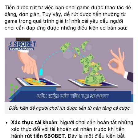
Tiền được rút từ việc bạn chơi game được thao tác dễ
dàng, đơn giản. Tuy vậy, để rút được tiền thưởng từ
game trong quá trình giải trí nhà cái yêu cầu người
chơi cần đáp ứng được những điều kiện cơ bản sau:
Điều kiện để người chơi rút được tiền từ nền tảng cá cược
Xác thực tài khoản
: Người chơi cần hoàn tất những
xác thực đối với tài khoản cá nhân trước khi tiến
hành
rút tiền SBOBET
. Đây là một điều kiện bắt