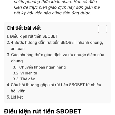
nhiều phương thức khác nhau. Hơn cả điều
kiện để thực hiện giao dịch này đơn giản mà
bất kỳ hội viên nào cũng đáp ứng được.
Chi tiết bài viết
Điều kiện rút tiền SBOBET
4 Bước hướng dẫn rút tiền SBOBET nhanh chóng,
an toàn
Các phương thức giao dịch và ưu nhược điểm của
chúng
Chuyển khoản ngân hàng
Ví điện tử
Thẻ cào
Câu hỏi thường gặp khi rút tiền SBOBET từ nhiều
hội viên
Lời kết
Điều kiện rút tiền SBOBET