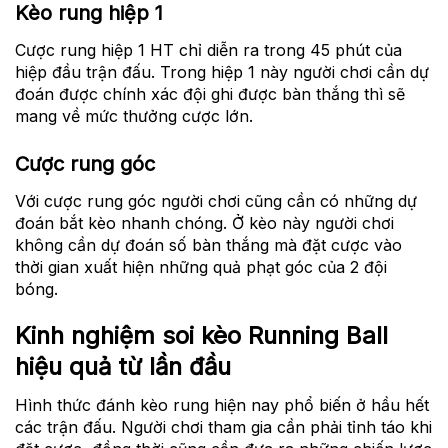
Kèo rung hiệp 1
Cược rung hiệp 1 HT chỉ diễn ra trong 45 phút của
hiệp đầu trận đấu. Trong hiệp 1 này người chơi cần dự
đoán được chính xác đội ghi được bàn thắng thì sẽ
mang về mức thưởng cược lớn.
Cược rung góc
Với cược rung góc người chơi cũng cần có những dự
đoán bắt kèo nhanh chóng. Ở kèo này người chơi
không cần dự đoán số bàn thắng mà đặt cược vào
thời gian xuất hiện những quả phạt góc của 2 đội
bóng.
Kinh nghiệm soi kèo Running Ball
hiệu quả từ lần đầu
Hình thức đánh kèo rung hiện nay phổ biến ở hầu hết
các trận đấu. Người chơi tham gia cần phải tỉnh táo khi