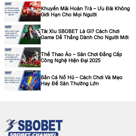
Khuyến Mãi Hoàn Trả – Ưu Đãi Không
Giới Hạn Cho Mọi Người
Tài Xỉu SBOBET Là Gì? Cách Chơi
Game Dễ Thắng Dành Cho Người Mới
Thể Thao Ảo – Sân Chơi Đẳng Cấp
Công Nghệ Hiện Đại 2025
Bắn Cá Nổ Hũ – Cách Chơi Và Mẹo
Hay Để Săn Thưởng Lớn